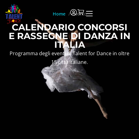
Home
/
Evento
CALENDARIO CONCORSI
E RASSEGNE DI DANZA IN
ITALIA
Programma degli eventi di Talent for Dance in oltre
15 città italiane.