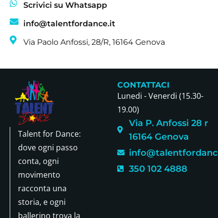
Scrivici su Whatsapp
info@talentfordance.it
Via Paolo Anfossi, 28/R, 16164 Genova
CONTATTACI
Lunedi - Venerdi (15.30-
19.00)
Via P. Anfossi 28 r
Talent for Dance:
16164 Genova
dove ogni passo
info@talentfordance
conta, ogni
350 102 4888
movimento
racconta una
storia, e ogni
ballerino trova la