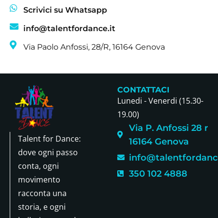
Scrivici su Whatsapp
info@talentfordance.it
Via Paolo Anfossi, 28/R, 16164 Genova
CONTATTACI
Lunedi - Venerdi (15.30-
19.00)
Via P. Anfossi 28 r
Talent for Dance:
16164 Genova
dove ogni passo
info@talentfordance
conta, ogni
350 102 4888
movimento
racconta una
storia, e ogni