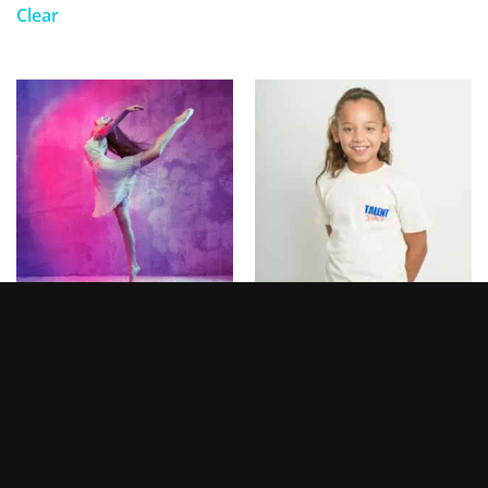
Clear
RASSEGNA
T-SHIRT BAMBINA/O
0,00
€
16,90
€
SELEZIONA OPZIONI
SCEGLI