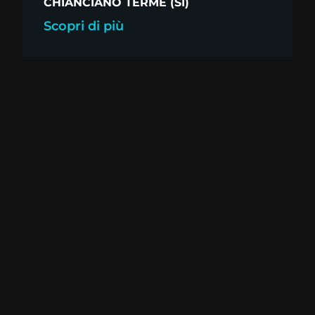
CHIANCIANO TERME (SI)
Scopri di più
CONTATTACI
Lunedi - Venerdi (15.30-
19.00)
Via P. Anfossi 28 r
Talent for Dance:
16164 Genova
dove ogni passo
info@talentfordance
conta, ogni
350 102 4888
movimento
racconta una